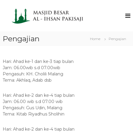
S
k
M
M
a
i
a
s
p
s
j
t
j
i
o
d
Pengajian
i
Home
Pengajian
c
B
d
o
e
B
s
n
a
t
e
Hari: Ahad ke-1 dan ke-3 tiap bulan
r
e
s
Jam: 06.00wib s.d 07.00wib
A
n
a
l
Pengasuh: KH. Cholili Malang
t
-
Tema: Akhlaq, Adab dsb
r
I
A
h
l
s
Hari: Ahad ke-2 dan ke-4 tiap bulan
a
Jam: 06.00 wib s.d 07.00 wib
-
n
Pengasuh: Gus Udin, Malang
I
P
Tema: Kitab Riyadhus Sholihin
h
a
k
s
i
Hari: Ahad ke-2 dan ke-4 tiap bulan
a
s