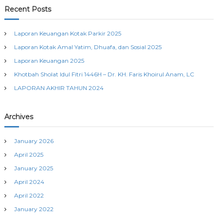
c
r
Recent Posts
h
c
h
Laporan Keuangan Kotak Parkir 2025
f
Laporan Kotak Amal Yatim, Dhuafa, dan Sosial 2025
o
r
Laporan Keuangan 2025
:
Khotbah Sholat Idul Fitri 1446H – Dr. KH. Faris Khoirul Anam, LC
LAPORAN AKHIR TAHUN 2024
Archives
January 2026
April 2025
January 2025
April 2024
April 2022
January 2022