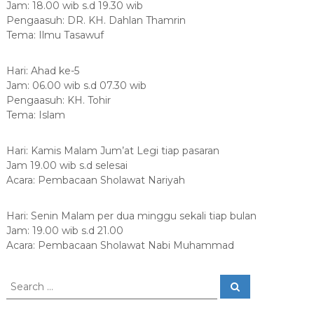
Jam: 18.00 wib s.d 19.30 wib
n
a
Pengaasuh: DR. KH. Dahlan Thamrin
j
P
Tema: Ilmu Tasawuf
i
a
k
Hari: Ahad ke-5
i
Jam: 06.00 wib s.d 07.30 wib
s
Pengaasuh: KH. Tohir
a
Tema: Islam
j
i
Hari: Kamis Malam Jum’at Legi tiap pasaran
Jam 19.00 wib s.d selesai
Acara: Pembacaan Sholawat Nariyah
Hari: Senin Malam per dua minggu sekali tiap bulan
Jam: 19.00 wib s.d 21.00
Acara: Pembacaan Sholawat Nabi Muhammad
S
S
e
e
a
a
r