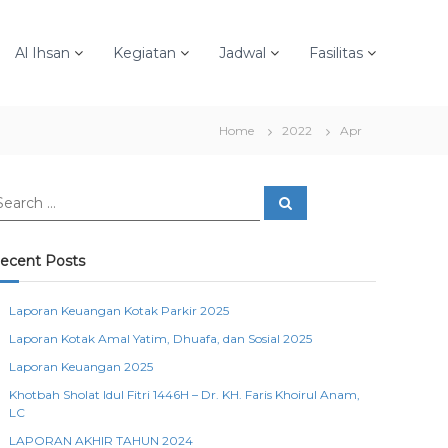
Al Ihsan
Kegiatan
Jadwal
Fasilitas
Home
2022
Apr
S
e
a
r
c
ecent Posts
h
Laporan Keuangan Kotak Parkir 2025
Laporan Kotak Amal Yatim, Dhuafa, dan Sosial 2025
Laporan Keuangan 2025
Khotbah Sholat Idul Fitri 1446H – Dr. KH. Faris Khoirul Anam,
LC
LAPORAN AKHIR TAHUN 2024