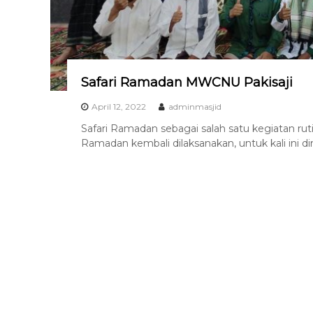
k
P
i
a
s
k
a
i
j
i
s
Safari Ramadan MWCNU Pakisaji
a
April 12, 2022
adminmasjid
j
i
Safari Ramadan sebagai salah satu kegiatan r
Ramadan kembali dilaksanakan, untuk kali ini di