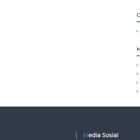
C
M
Media Sosial